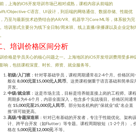
前，上海的iOS开发培训市场已相对成熟，课程内容从前端的
wift/Objective-C语言、UI设计，到后端的网络通信、数据存储、性能优
，乃至与最新技术趋势结合的AR/VR、机器学习Core ML等，体系较为完
。培训形式主要分为线下全日制/周末班、线上直播/录播课以及企业定制
。
二、培训价格区间分析
训价格是学员关心的核心问题之一。上海地区的iOS开发培训费用受多种
影响，包括课程深度、时长、师资、就业服务等。
初级/入门班
：针对零基础学员，课程周期通常在2-4个月。价格区间
般在
8,000元至15,000元人民币
。这类课程侧重于语言基础和简单应
开发。
中级/就业班
：这是市场主流，目标是培养能直接上岗的工程师。课
周期多为4-6个月，内容全面深入，包含多个实战项目。价格区间通
在
15,000元至25,000元人民币
。部分知名机构的“保就业”或“名企直
推”班可能更高。
高级/专题深造班
：针对已有基础的开发者，专注于性能优化、架构
计、跨平台开发（如Flutter）等专题。课程周期较短（1-2个月），
格在
5,000元至12,000元
不等。