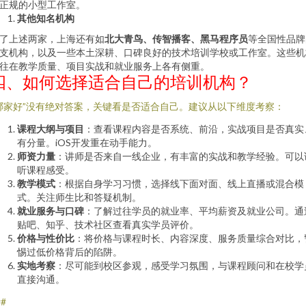
正规的小型工作室。
其他知名机构
了上述两家，上海还有如
北大青鸟、传智播客、黑马程序员
等全国性品牌
支机构，以及一些本土深耕、口碑良好的技术培训学校或工作室。这些机
往在教学质量、项目实战和就业服务上各有侧重。
四、如何选择适合自己的培训机构？
哪家好”没有绝对答案，关键看是否适合自己。建议从以下维度考察：
课程大纲与项目
：查看课程内容是否系统、前沿，实战项目是否真实
有分量。iOS开发重在动手能力。
师资力量
：讲师是否来自一线企业，有丰富的实战和教学经验。可以
听课程感受。
教学模式
：根据自身学习习惯，选择线下面对面、线上直播或混合模
式。关注师生比和答疑机制。
就业服务与口碑
：了解过往学员的就业率、平均薪资及就业公司。通
贴吧、知乎、技术社区查看真实学员评价。
价格与性价比
：将价格与课程时长、内容深度、服务质量综合对比，
惕过低价格背后的陷阱。
实地考察
：尽可能到校区参观，感受学习氛围，与课程顾问和在校学
直接沟通。
##