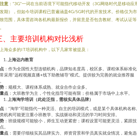
注意
：“3G”一词在当前语境下可能指代移动开发（3G网络时代是移动应
发期），但如今培训课程已普遍涵盖4G/5G时代的开发技术。价格仅为
致范围，具体需咨询各机构最新报价，并留意是否包含教材、考试认证等
。
三、主要培训机构对比浅析
上海众多的IT培训机构中，以下几家常被提及：
上海达内教育
点
：作为全国性大型连锁机构，品牌知名度高，校区多。课程体系标准化
常采用“远程视频直播+线下助教辅导”模式。提供较为完善的就业推荐服
。
势
：规模大、课程体系成熟、就业合作企业多。
量点
：大班教学为主，个性化指导可能有限；价格属于市场中上水平。
上海淘学培训（此处泛指，需核实具体品牌）
点
：“淘学”可能指代一种灵活、自主的培训模式，或是某个具体机构名称
类机构可能更注重小班教学、实战驱动和灵活的学习时间安排。
势
：班级规模可能较小，师生互动更紧密；课程设置可能更灵活，紧跟技
点。
量点
：需要仔细核实其品牌实力、师资背景和学员真实就业情况，避免选