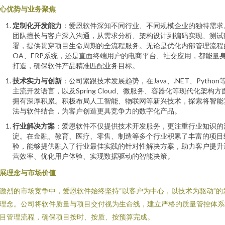
心优势与业务聚焦
定制化开发能力
：爱恩软件深知不同行业、不同规模企业的独特需求
团队擅长与客户深入沟通，从需求分析、架构设计到编码实现、测试
署，提供贯穿项目生命周期的全流程服务。无论是优化内部管理流程
OA、ERP系统，还是直面终端用户的电商平台、社交应用，都能量
打造，确保软件产品精准匹配业务目标。
技术实力与创新
：公司紧跟技术发展趋势，在Java、.NET、Python
主流开发语言，以及Spring Cloud、微服务、容器化等现代化架构方
拥有深厚积累。积极布局人工智能、物联网等新兴技术，探索将智能
法与软件结合，为客户创造更具竞争力的数字化产品。
行业解决方案
：爱恩软件不仅提供技术开发服务，更注重行业知识的
淀。在金融、教育、医疗、零售、制造等多个行业积累了丰富的项目
验，能够提供融入了行业最佳实践的针对性解决方案，助力客户提升
营效率、优化用户体验、实现数据驱动的智能决策。
展理念与市场价值
激烈的市场竞争中，爱恩软件始终坚持“以客户为中心，以技术为驱动”的
理念。公司将软件质量与项目交付视为生命线，建立严格的质量管控体系
目管理流程，确保项目按时、按质、按预算完成。