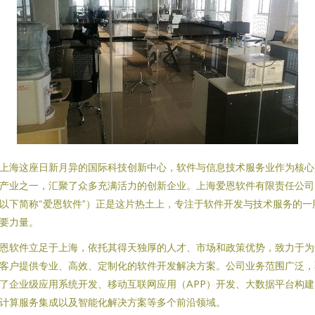
上海这座日新月异的国际科技创新中心，软件与信息技术服务业作为核心
产业之一，汇聚了众多充满活力的创新企业。上海爱恩软件有限责任公司
以下简称“爱恩软件”）正是这片热土上，专注于软件开发与技术服务的一
要力量。
恩软件立足于上海，依托其得天独厚的人才、市场和政策优势，致力于为
客户提供专业、高效、定制化的软件开发解决方案。公司业务范围广泛，
了企业级应用系统开发、移动互联网应用（APP）开发、大数据平台构建
计算服务集成以及智能化解决方案等多个前沿领域。