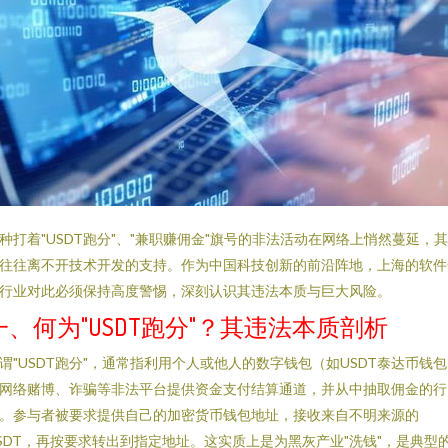
种打着"USDT跑分"、"兼职赚佣金"旗号的非法活动在网络上悄然蔓延，
往往离不开技术开发的支持。作为中国科技创新的前沿阵地，上海的软件
行业对此必须保持高度警惕，深刻认识其违法本质与巨大风险。
一、何为"USDT跑分"？其违法本质剖析
谓"USDT跑分"，通常指利用个人或他人的数字钱包（如USDT泰达币钱
网络赌博、诈骗等非法平台提供资金支付结算通道，并从中抽取佣金的行
。参与者被要求提供自己的加密货币钱包地址，接收来自不明来源的
SDT，再按要求转出到指定地址。这实质上是为黑灰产业"洗钱"，是典型