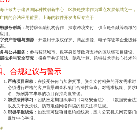
海正致力于建设国际科技创新中心，区块链技术作为重点发展领域之一，
广阔的合法应用前景。上海的软件开发者应专注于：
融服务创新
：与持牌金融机构合作，探索跨境支付、供应链金融等领域的
应用。
字资产管理与溯源
：开发用于版权保护、商品溯源、电子存证等企业级解
案。
务与公共服务
：参与智慧城市、数字身份等政府支持的区块链项目建设。
层技术与安全研究
：投身于共识算法、隐私计算、跨链技术等核心技术的
。
四、合规建议与警示
严格项目审核
：在接受任何与加密货币、资金支付相关的开发需求时
必须进行严格的客户背景调查和项目合法性审查。对需求模糊、要求
名、报酬异常丰厚的项目保持高度警惕。
加强法律学习
：团队应定期组织学习《网络安全法》、《数据安全法
以及关于反洗钱、防范电信网络诈骗的相关法律法规。
积极举报线索
：如发现可疑项目邀约或线索，应向公安机关网安部门
反诈中心举报。
##